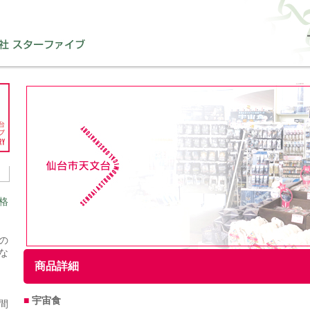
。
格
の
な
商品詳細
■
宇宙食
間