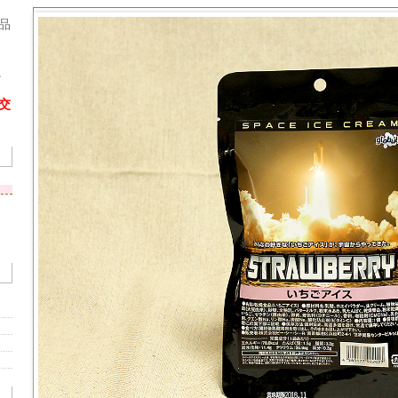
品
。
交